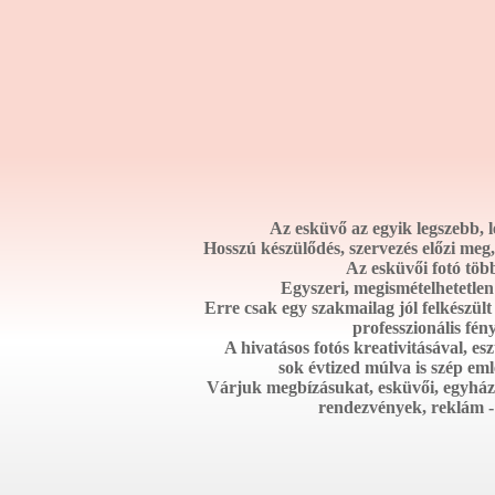
Az esküvő az egyik legszebb, 
Hosszú készülődés, szervezés előzi me
Az esküvői fotó töb
Egyszeri, megismételhetetle
Erre csak egy szakmailag jól felkészül
professzionális fé
A hivatásos fotós kreativitásával, esz
sok évtized múlva is szép emlé
Várjuk megbízásukat, esküvői, egyházi
rendezvények, reklám -